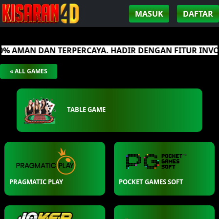
MASUK
DAFTAR
% AMAN DAN TERPERCAYA. HADIR DENGAN FITUR INVOI
« ALL GAMES
TABLE GAME
PRAGMATIC PLAY
POCKET GAMES SOFT